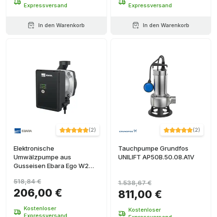
Expressversand
Expressversand
In den Warenkorb
In den Warenkorb
(
2
)
(
2
)
Elektronische
Tauchpumpe Grundfos
Umwälzpumpe aus
UNILIFT AP50B.50.08.A1V
Gusseisen Ebara Ego W2
25/80-180
518,84 €
1.538,67 €
206,00 €
811,00 €
Kostenloser
Kostenloser
Expressversand
Expressversand