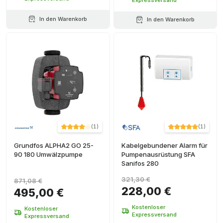
In den Warenkorb
In den Warenkorb
(
1
)
(
1
)
Grundfos ALPHA2 GO 25-
Kabelgebundener Alarm für
90 180 Umwälzpumpe
Pumpenausrüstung SFA
Sanifos 280
321,30 €
871,08 €
228,00 €
495,00 €
Kostenloser
Kostenloser
Expressversand
Expressversand