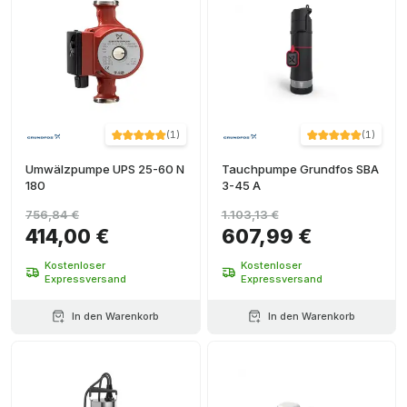
(
1
)
(
1
)
Umwälzpumpe UPS 25-60 N
Tauchpumpe Grundfos SBA
180
3-45 A
756,84 €
1.103,13 €
414,00 €
607,99 €
Kostenloser
Kostenloser
Expressversand
Expressversand
In den Warenkorb
In den Warenkorb