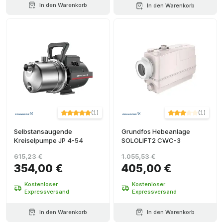
In den Warenkorb
In den Warenkorb
(
1
)
(
1
)
Selbstansaugende
Grundfos Hebeanlage
Kreiselpumpe JP 4-54
SOLOLIFT2 CWC-3
615,23 €
1.055,53 €
354,00 €
405,00 €
Kostenloser
Kostenloser
Expressversand
Expressversand
In den Warenkorb
In den Warenkorb