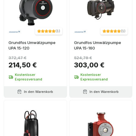
(
1
)
(
1
)
Grundfos Umwälzpumpe
Grundfos Umwälzpumpe
UPA 15-120
UPA 15-160
372,47 €
524,79 €
214,50 €
303,00 €
Kostenloser
Kostenloser
Expressversand
Expressversand
In den Warenkorb
In den Warenkorb