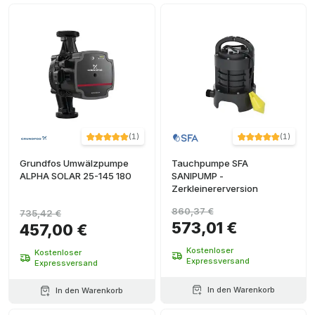
(
1
)
(
1
)
Grundfos Umwälzpumpe
Tauchpumpe SFA
ALPHA SOLAR 25-145 180
SANIPUMP -
Zerkleinererversion
860,37 €
735,42 €
573,01 €
457,00 €
Kostenloser
Kostenloser
Expressversand
Expressversand
In den Warenkorb
In den Warenkorb