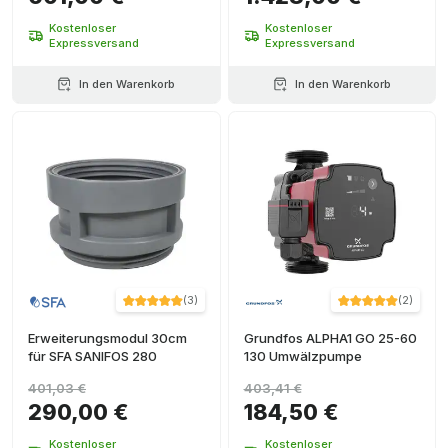
Kostenloser
Kostenloser
Expressversand
Expressversand
In den Warenkorb
In den Warenkorb
(
3
)
(
2
)
Erweiterungsmodul 30cm
Grundfos ALPHA1 GO 25-60
für SFA SANIFOS 280
130 Umwälzpumpe
401,03 €
403,41 €
290,00 €
184,50 €
Kostenloser
Kostenloser