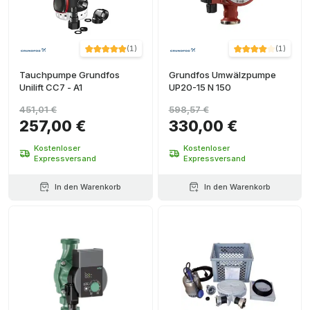
(
1
)
(
1
)
Tauchpumpe Grundfos
Grundfos Umwälzpumpe
Unilift CC7 - A1
UP20-15 N 150
451,01 €
598,57 €
257,00 €
330,00 €
Kostenloser
Kostenloser
Expressversand
Expressversand
In den Warenkorb
In den Warenkorb