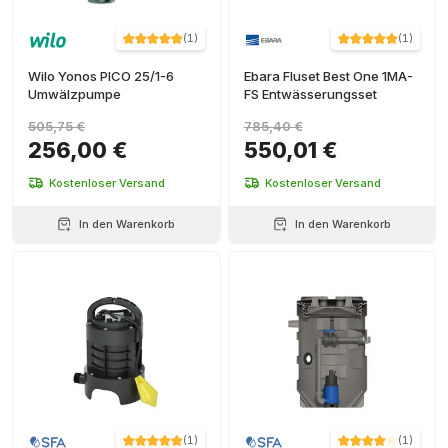
(
1
)
(
1
)
Wilo Yonos PICO 25/1-6
Ebara Fluset Best One 1MA-
Umwälzpumpe
FS Entwässerungsset
505,75 €
785,40 €
256,00 €
550,01 €
Kostenloser Versand
Kostenloser Versand
In den Warenkorb
In den Warenkorb
(
1
)
(
1
)