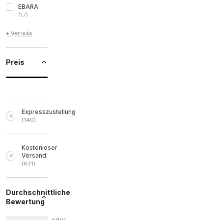
EBARA
(
17
)
+ Ver más
Preis
Expresszustellung
(
140
)
Kostenloser
Versand.
(
631
)
Durchschnittliche
Bewertung
oder