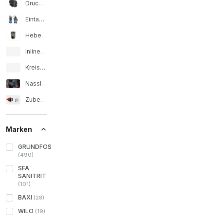
Druckerhöhungsanlagen
Eintauchpumpen
Hebeanlagen
Inline-Pumpe
Kreiselpumpe
Nassläufer-Umwälzpumpen
Zubehör für Wasserpumpe
Marken
GRUNDFOS
(
490
)
SFA
SANITRIT
(
101
)
BAXI
(
28
)
WILO
(
19
)