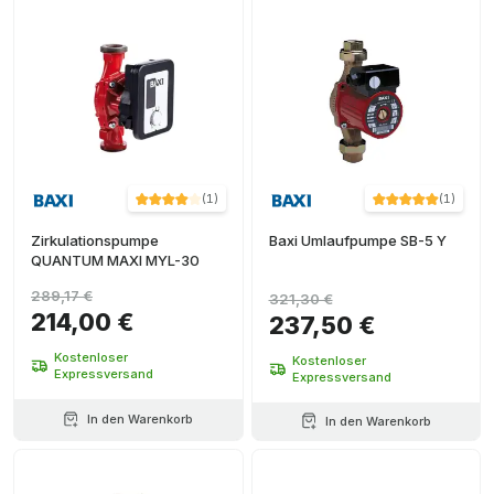
(
1
)
(
1
)
Zirkulationspumpe
Baxi Umlaufpumpe SB-5 Y
QUANTUM MAXI MYL-30
289,17 €
321,30 €
214,00 €
237,50 €
Kostenloser
Kostenloser
Expressversand
Expressversand
In den Warenkorb
In den Warenkorb