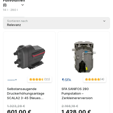
Füllvolumen
14,7
(
1
)
(l)
Anschlussset
(
1
)
14 l - 280 l
+ Ver más
Schlüssel
(
1
)
Sortieren nach
Relevanz
(
11
)
(
4
)
Selbstansaugende
SFA SANIFOS 280
Druckerhöhungsanlage
Pumpstation –
SCALA2 3-45 (Neues
Zerkleinererversion
Modell)
1.323,28 €
2.168,18 €
601,00 €
1.428,00 €