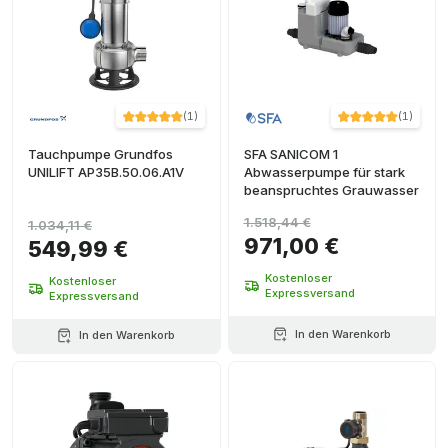
(
1
)
(
1
)
Tauchpumpe Grundfos
SFA SANICOM 1
UNILIFT AP35B.50.06.A1V
Abwasserpumpe für stark
beanspruchtes Grauwasser
1.518,44 €
1.034,11 €
971,00 €
549,99 €
Kostenloser
Kostenloser
Expressversand
Expressversand
In den Warenkorb
In den Warenkorb