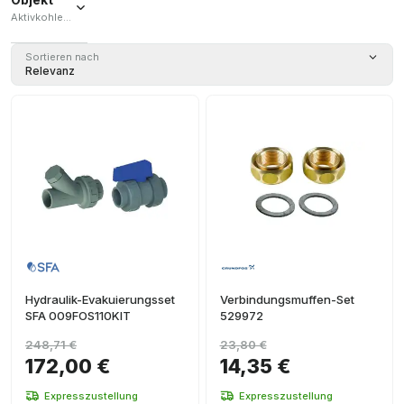
Aktivkohlefilter / Anschlussset / Schlüssel
Aktivkohlefilter
Sortieren nach
(
1
)
Relevanz
Anschlussset
(
1
)
Schlüssel
(
1
)
Hydraulik-Evakuierungsset
Verbindungsmuffen-Set
SFA 009FOS110KIT
529972
248,71 €
23,80 €
172,00 €
14,35 €
Expresszustellung
Expresszustellung