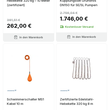
Hebekette 320 kg – 10 Meter
Kupplungsset Grundfos
(zertifiziert)
DN150 für SE/SL Pumpen
2.756,04 €
1.746,00 €
391,51 €
262,00 €
Kostenloser Versand
In den Warenkorb
In den Warenkorb
Schwimmerschalter MS1
Zertifizierte Edelstahl-
Kabel 10 m
Hebekette 320 kg 8 m