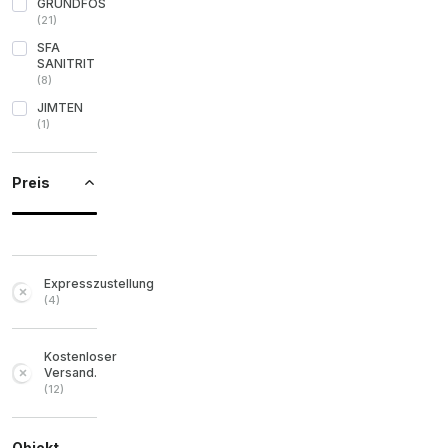
GRUNDFOS
(
21
)
SFA
SANITRIT
(
8
)
JIMTEN
(
1
)
Preis
Expresszustellung
(
4
)
Kostenloser
Versand.
(
12
)
Objekt