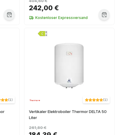
404,60 €
242,00 €
Kostenloser Expressversand
(
1
)
(
1
)
mor
Vertikaler Elektroboiler Thermor DELTA 50
Liter
261,80 €
184,39 €