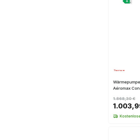
Wärmepumpe 
Aéromax Conc
1.868,30 €
1.003,9
Kostenlos