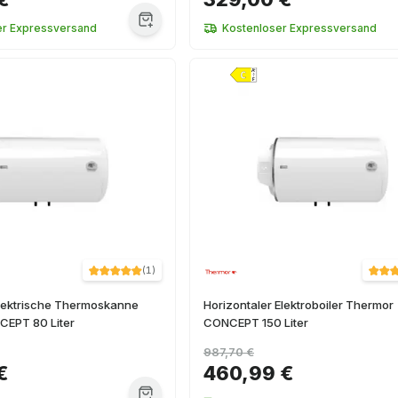
er Expressversand
Kostenloser Expressversand
(
1
)
elektrische Thermoskanne
Horizontaler Elektroboiler Thermor
EPT 80 Liter
CONCEPT 150 Liter
987,70 €
€
460,99 €