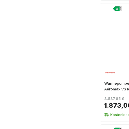
Wärmepumpe 
Aéromax VS R
3.587,85 €
1.873,0
Kostenlos