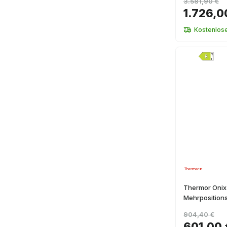
3.581,90 €
1.726,0
Kostenlos
Thermor Onix 
Mehrpositions
904,40 €
601,00 