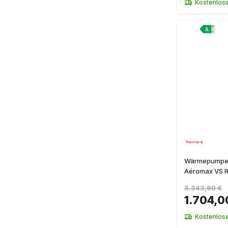
Kostenlos
Wärmepumpe 
Aéromax VS R
3.343,90 €
1.704,0
Kostenlos