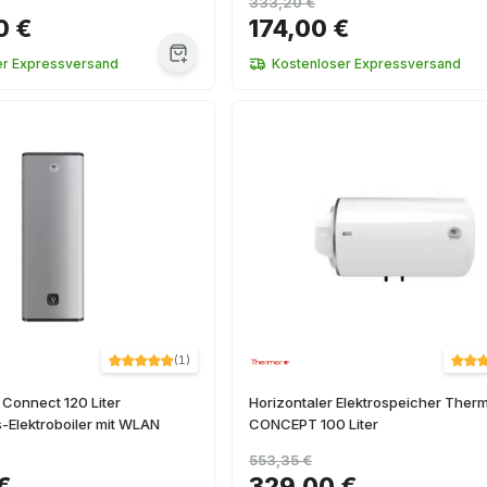
333,20 €
0 €
174,00 €
er Expressversand
Kostenloser Expressversand
(
1
)
Connect 120 Liter
Horizontaler Elektrospeicher Ther
-Elektroboiler mit WLAN
CONCEPT 100 Liter
553,35 €
€
329,00 €