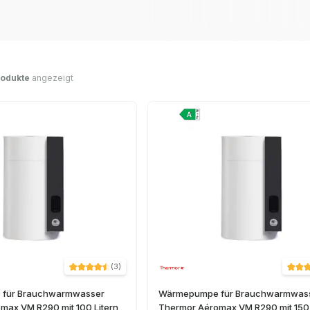
rodukte
angezeigt
(
3
)
für Brauchwarmwasser
Wärmepumpe für Brauchwarmwas
max VM R290 mit 100 Litern
Thermor Aéromax VM R290 mit 150 