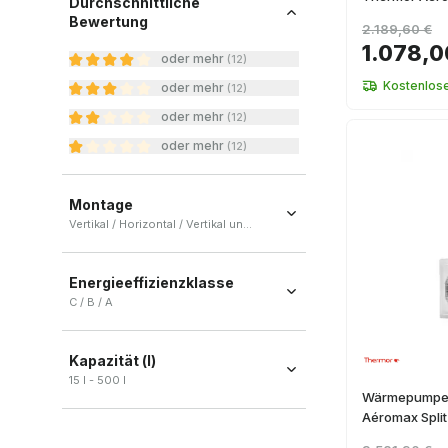
Durchschnittliche
Bewertung
2.189,60 €
1.078,0
oder mehr
(
12
)
Kostenlos
oder mehr
(
12
)
oder mehr
(
12
)
oder mehr
(
12
)
Montage
Vertikal / Horizontal / Vertikal und horizontal / Boden
Vertikal
(
16
)
Energieeffizienzklasse
Horizontal
(
4
)
C / B / A
Vertikal und horizontal
(
4
)
C
(
21
)
Boden
(
1
)
Kapazität (l)
B
(
3
)
15 l - 500 l
A
(
1
)
Wärmepumpe 
Aéromax Split