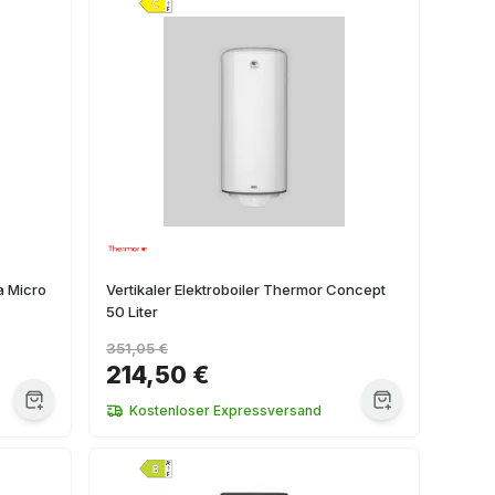
a Micro
Vertikaler Elektroboiler Thermor Concept
50 Liter
351,05 €
214,50 €
Kostenloser Expressversand