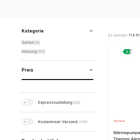
Kategorie
Es werden
114 P
Garten
(
3
)
Heizung
(
111
)
Preis
Expresszustellung
(
53
)
Kostenloser Versand.
(
110
)
Wärmepumpe 
Thermor Aéro