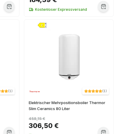
Kostenloser Expressversand
(
1
)
(
1
)
Elektrischer Mehrpositionsboiler Thermor
Slim Ceramics 80 Liter
458,15 €
306,50 €