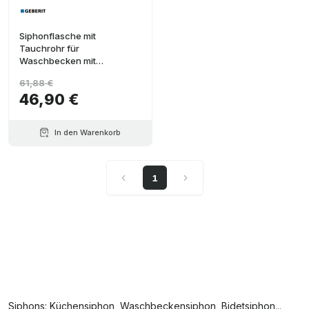
Siphonflasche mit
Tauchrohr für
Waschbecken mit
horizontalem Ausgang
61,88 €
Durchmesser 32mm
46,90 €
In den Warenkorb
1
Siphons: Küchensiphon, Waschbeckensiphon, Bidetsiphon...