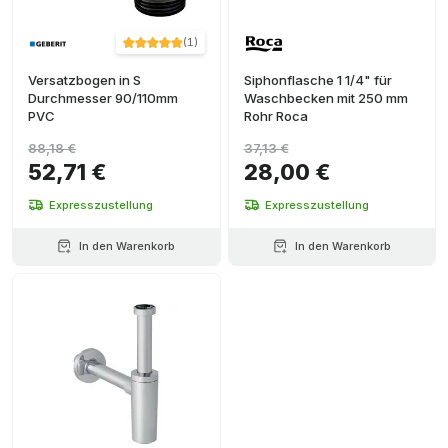
(
1
)
Versatzbogen in S
Siphonflasche 1 1/4" für
Durchmesser 90/110mm
Waschbecken mit 250 mm
PVC
Rohr Roca
88,18 €
37,13 €
52,71 €
28,00 €
Expresszustellung
Expresszustellung
In den Warenkorb
In den Warenkorb