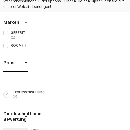
Waschtischsiphons, Bidetsiphons... Finden Sie den Siphon, den Sie auf
unserer Website benötigen!
Marken
GEBERIT
(
2
)
ROCA
(
1
)
Preis
Expresszustellung
(
2
)
Durchschnittliche
Bewertung
oder