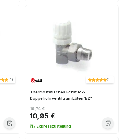
(
1
)
(
1
)
"
Thermostatisches Eckstück-
Doppelrohrventil zum Löten 1/2"
19,74 €
10,95 €
Expresszustellung