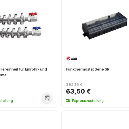
lereinheit für Einrohr- und
Funkthermostat Serie SR
teme
392,16 €
63,50 €
tellung
Expresszustellung