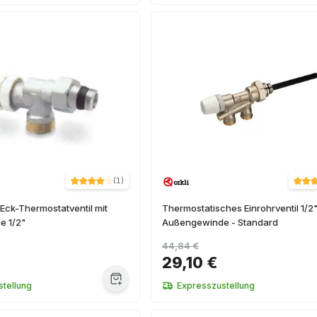
(
1
)
Eck-Thermostatventil mit
Thermostatisches Einrohrventil 1/2
e 1/2"
Außengewinde - Standard
44,84 €
29,10 €
tellung
Expresszustellung