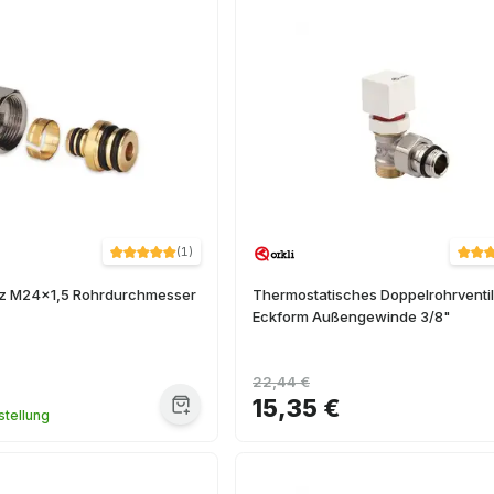
(
1
)
z M24x1,5 Rohrdurchmesser
Thermostatisches Doppelrohrventil
Eckform Außengewinde 3/8"
22,44 €
15,35 €
tellung