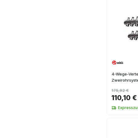
4-Wege-Vertei
Zweirohrsys
175,92 €
110,10 €
Expresszus