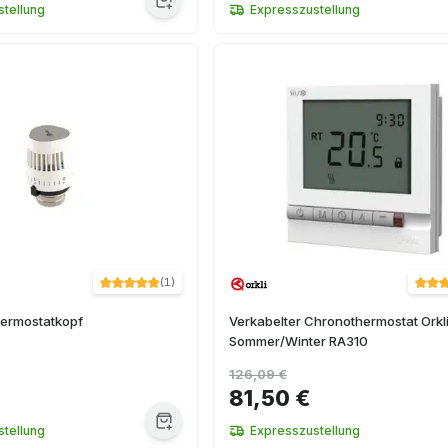
tellung
Expresszustellung
(
1
)
hermostatkopf
Verkabelter Chronothermostat Orkl
Sommer/Winter RA310
126,09 €
81,50 €
tellung
Expresszustellung