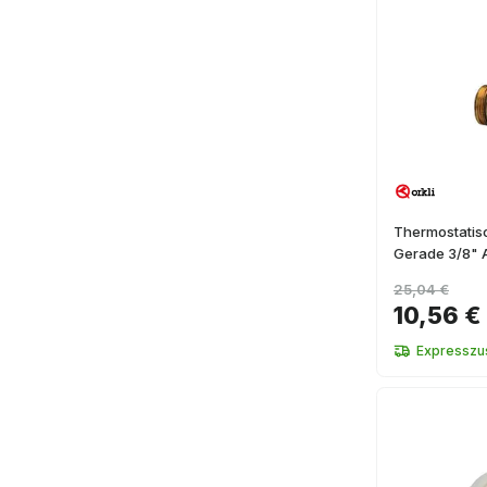
Thermostatis
Gerade 3/8"
25,04 €
10,56 €
Expresszus