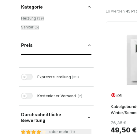
Kategorie
Es werden
45 Pr
Heizung
(
39
)
Sanitär
(
5
)
Preis
Expresszustellung
(
39
)
Kostenloser Versand.
(
2
)
Kabelgebunde
Winter/Somme
Durchschnittliche
Bewertung
76,35 €
49,50 €
oder mehr
(
11
)