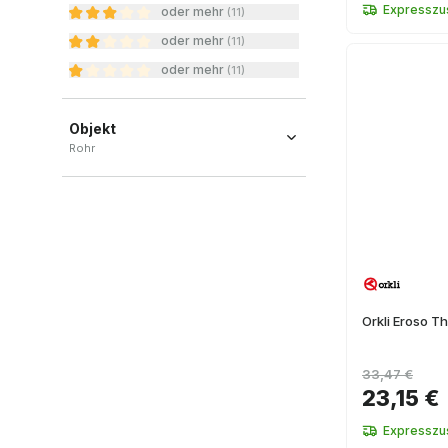
Expresszus
oder mehr
(
11
)
oder mehr
(
11
)
oder mehr
(
11
)
Objekt
Rohr
Rohr
(
5
)
Orkli Eroso T
33,47 €
23,15 €
Expresszus