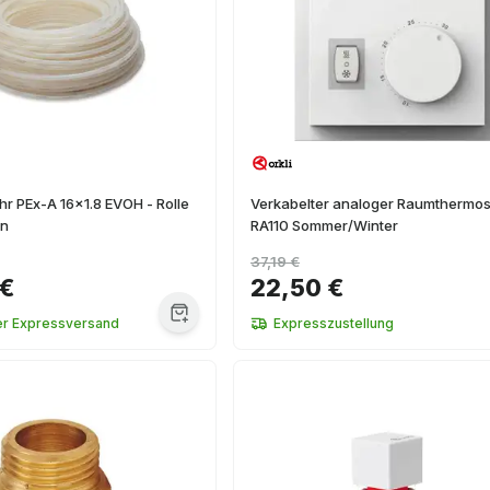
hr PEx-A 16x1.8 EVOH - Rolle
Verkabelter analoger Raumthermost
rn
RA110 Sommer/Winter
37,19 €
 €
22,50 €
er Expressversand
Expresszustellung