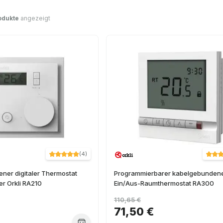
odukte
angezeigt
(
4
)
ner digitaler Thermostat
Programmierbarer kabelgebunden
r Orkli RA210
Ein/Aus-Raumthermostat RA300
110,65 €
71,50 €