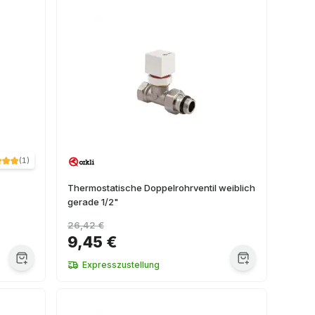
(
1
)
Thermostatische Doppelrohrventil weiblich
gerade 1/2"
26,42 €
9,45 €
Expresszustellung