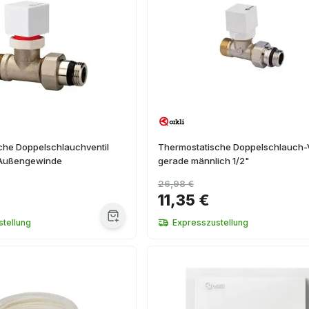
che Doppelschlauchventil
Thermostatische Doppelschlauch-V
 Außengewinde
gerade männlich 1/2"
26,98 €
11,35 €
tellung
Expresszustellung