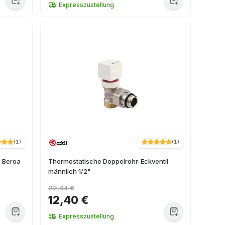
Expresszustellung
(
1
)
(
1
)
i Beroa
Thermostatische Doppelrohr-Eckventil
männlich 1/2"
22,44 €
12,40 €
Expresszustellung