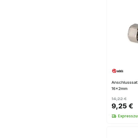
Anschlusssat
16x2mm
14,22 €
9,25 €
Expresszus