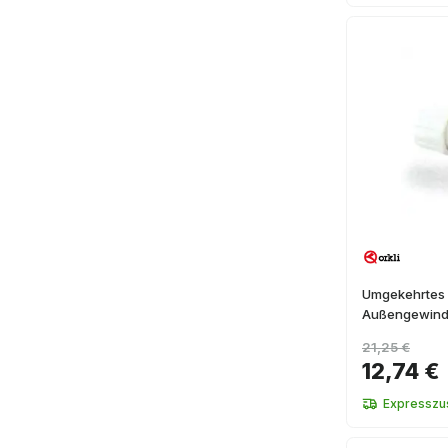
Umgekehrtes 
Außengewind
21,25 €
12,74 €
Expresszus