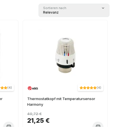
Sortieren nach
Relevanz
(
4
)
(
4
)
er
Thermostatkopf mit Temperatursensor
Harmony
40,72 €
21,25 €