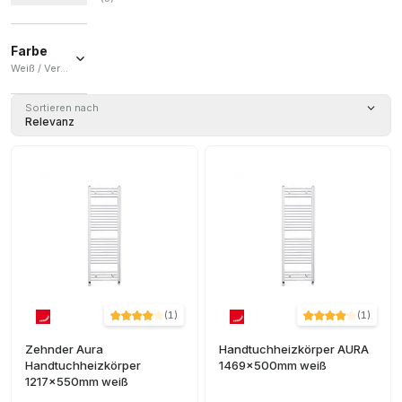
Farbe
Weiß / Verchromt
Weiß
(
16
)
Sortieren nach
Relevanz
Verchromt
(
5
)
(
1
)
(
1
)
Zehnder Aura
Handtuchheizkörper AURA
Handtuchheizkörper
1469x500mm weiß
1217x550mm weiß