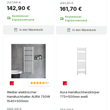
227,56 €
291,81 €
142,90 €
161,70 €
Kostenloser
Kostenloser
Expressversand
Expressversand
In den Warenkorb
In den Warenkorb
(
1
)
Weißer elektrischer
Aura Handtuchheizkörper
Handtuchhalter AURA 750W
775x500mm weiß
1540x500mm
596,39 €
154,08 €