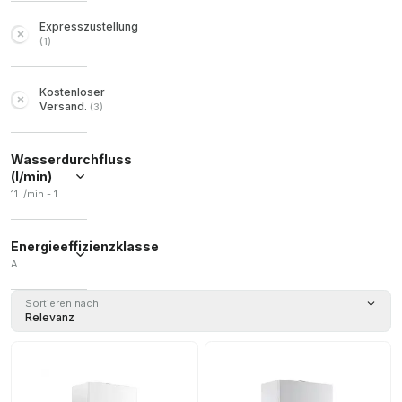
Expresszustellung
(
1
)
Kostenloser
Versand.
(
3
)
Wasserdurchfluss
(l/min)
11 l/min - 14 l/min
Energieeffizienzklasse
A
A
(
2
)
Sortieren nach
Relevanz