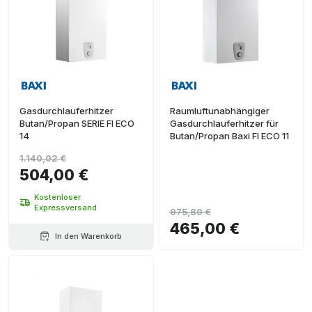
Gasdurchlauferhitzer
Raumluftunabhängiger
Butan/Propan SERIE FI ECO
Gasdurchlauferhitzer für
14
Butan/Propan Baxi FI ECO 11
1.140,02 €
504,00 €
Kostenloser
Expressversand
975,80 €
465,00 €
In den Warenkorb