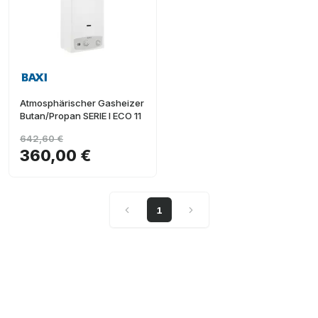
Atmosphärischer Gasheizer
Butan/Propan SERIE I ECO 11
642,60 €
360,00 €
1