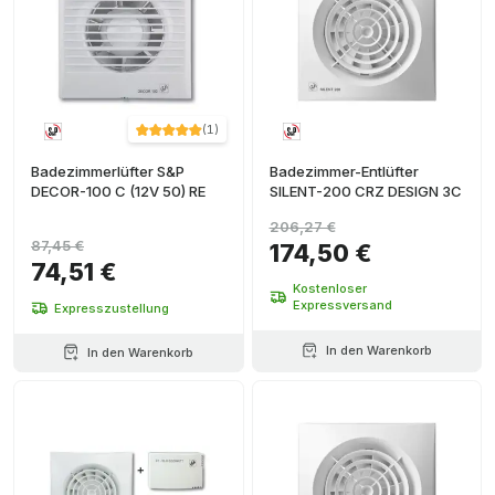
(
1
)
Badezimmerlüfter S&P
Badezimmer-Entlüfter
DECOR-100 C (12V 50) RE
SILENT-200 CRZ DESIGN 3C
206,27 €
87,45 €
174,50 €
74,51 €
Kostenloser
Expressversand
Expresszustellung
In den Warenkorb
In den Warenkorb