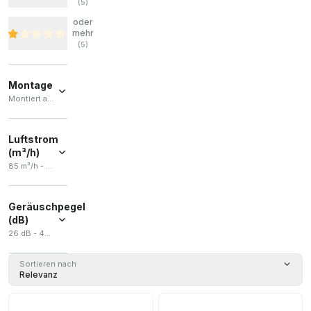
(
5
)
oder
mehr
(
5
)
Montage
Montiert auf Silentblöcken / Sowohl an der Wand als auch an der Decke.
Montiert auf
Silentblöcken
Luftstrom
(
3
)
(m³/h)
Sowohl
85 m³/h - 280 m³/h
an der
Wand als
auch an
Geräuschpegel
der
(dB)
Decke.
(
3
)
26 dB - 45 dB
Sortieren nach
Relevanz