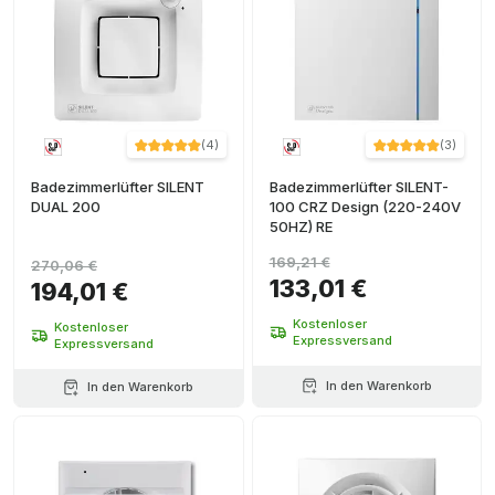
(
4
)
(
3
)
Badezimmerlüfter SILENT
Badezimmerlüfter SILENT-
DUAL 200
100 CRZ Design (220-240V
50HZ) RE
169,21 €
270,06 €
133,01 €
194,01 €
Kostenloser
Kostenloser
Expressversand
Expressversand
In den Warenkorb
In den Warenkorb