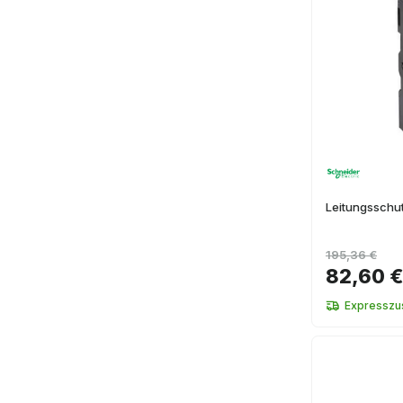
Leitungsschu
195,36 €
82,60 
Expresszus