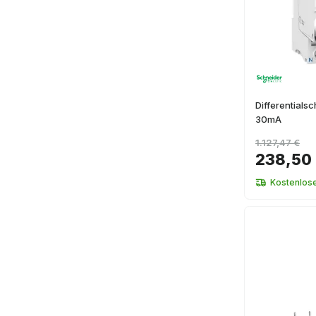
Differentials
30mA
1.127,47 €
238,50
Kostenlos