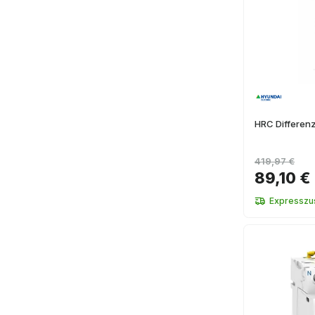
HRC Differen
419,97 €
89,10 €
Expresszus