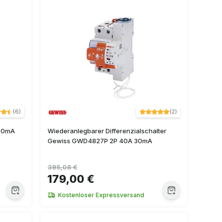
(
6
)
(
2
)
 30mA
Wiederanlegbarer Differenzialschalter
Gewiss GWD4827P 2P 40A 30mA
395,08 €
179,00 €
Kostenloser Expressversand