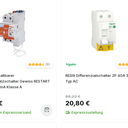
(
6
)
altbarer
RESI9 Differenzialschalter 2P 40A
utzschalter Gewiss RESTART
Typ AC
mA Klasse A
98,22 €
€
20,80 €
er Expressversand
Expresszustellung