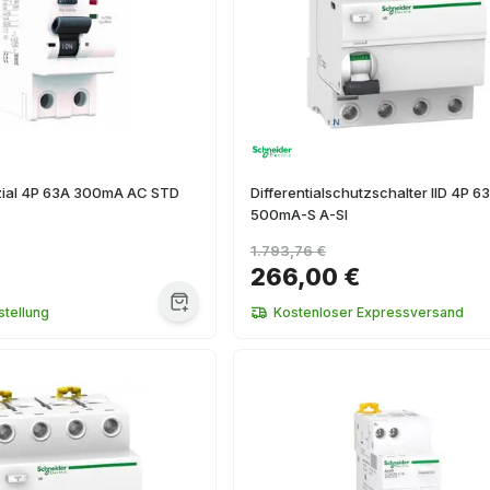
zial 4P 63A 300mA AC STD
Differentialschutzschalter IID 4P 6
500mA-S A-SI
1.793,76 €
266,00 €
tellung
Kostenloser Expressversand