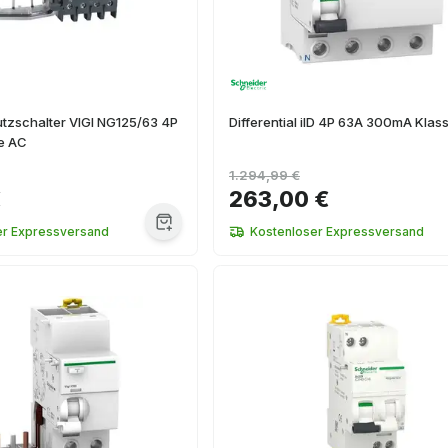
tzschalter VIGI NG125/63 4P
Differential iID 4P 63A 300mA Klas
e AC
1.294,99 €
€
263,00 €
er Expressversand
Kostenloser Expressversand