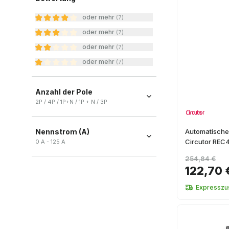
oder mehr
(
7
)
oder mehr
(
7
)
oder mehr
(
7
)
oder mehr
(
7
)
Anzahl der Pole
2P / 4P / 1P+N / 1P + N / 3P
2P
(
33
)
Nennstrom (A)
Automatischer
4P
(
32
)
Circutor REC
0 A - 125 A
1P+N
(
21
)
254,84 €
1P + N
(
17
)
122,70 
3P
(
6
)
Expresszus
+ Ver más