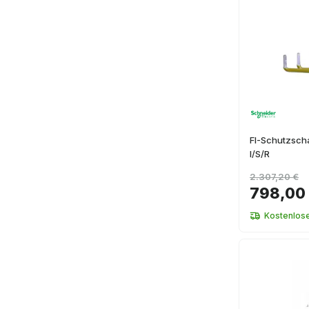
FI-Schutzscha
I/S/R
2.307,20 €
798,00
Kostenlos