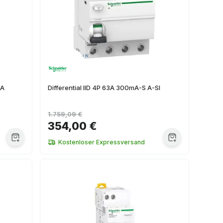
3A
Differential IID 4P 63A 300mA-S A-SI
1.759,09 €
354,00 €
Kostenloser Expressversand