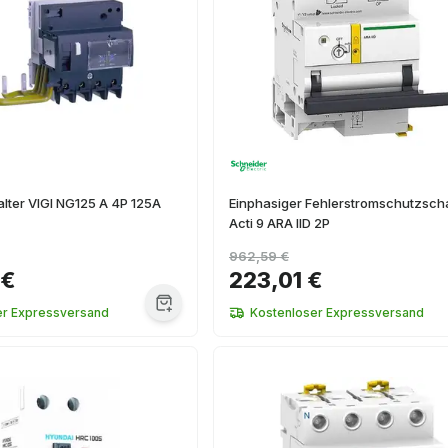
lter VIGI NG125 A 4P 125A
Einphasiger Fehlerstromschutzscha
Acti 9 ARA IID 2P
962,59 €
 €
223,01 €
er Expressversand
Kostenloser Expressversand