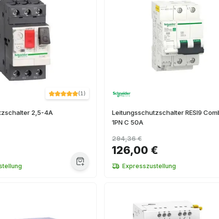
(
1
)
tzschalter 2,5-4A
Leitungsschutzschalter RESI9 Com
1PN C 50A
294,36 €
€
126,00 €
tellung
Expresszustellung