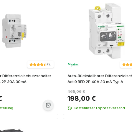
(
2
)
 Differenzialschutzschalter
Auto-Rückstellbarer Differenzialsc
4 2P 30A 30mA
Acti9 RED 2P 40A 30 mA Typ A
465,06 €
€
198,00 €
tellung
Kostenloser Expressversand