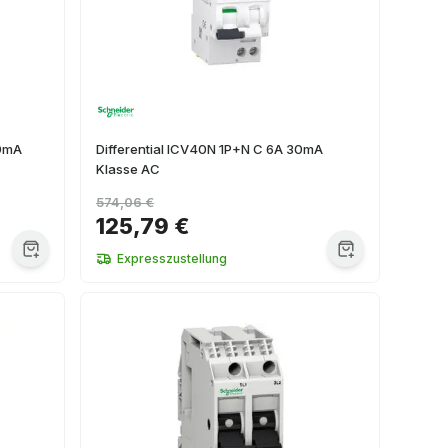
00mA
Differential ICV40N 1P+N C 6A 30mA
Klasse AC
574,06 €
125,79 €
Expresszustellung