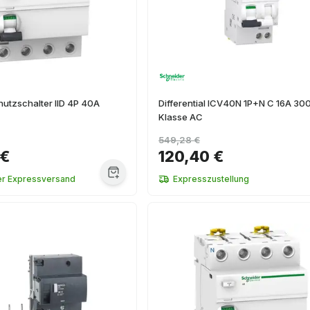
chutzschalter IID 4P 40A
Differential ICV40N 1P+N C 16A 3
Klasse AC
549,28 €
 €
120,40 €
er Expressversand
Expresszustellung