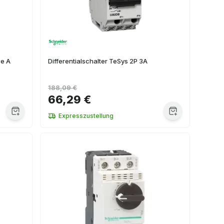
se A
Differentialschalter TeSys 2P 3A
188,09 €
66,29 €
Expresszustellung