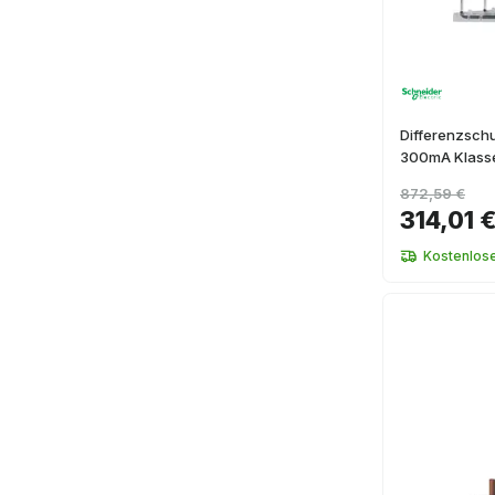
Differenzschu
300mA Klass
872,59 €
314,01 
Kostenlos