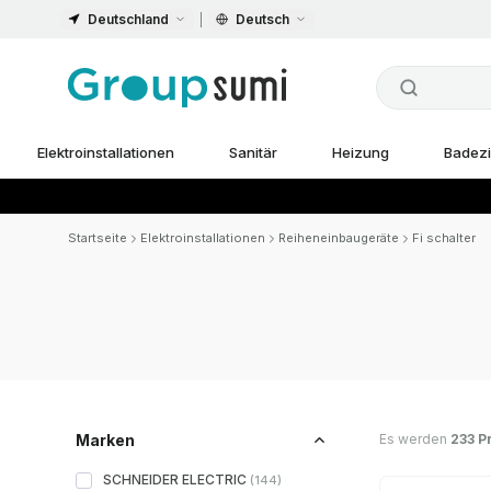
Deutschland
Deutsch
Elektroinstallationen
Sanitär
Heizung
Badez
Startseite
Elektroinstallationen
Reiheneinbaugeräte
Fi schalter
Es werden
233 P
Marken
SCHNEIDER ELECTRIC
(
144
)