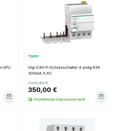
bi SPU
Vigi iC60 FI-Schutzschalter 4-polig 63A
300mA-S AC
1.031,83 €
350,00 €
Kostenloser Expressversand