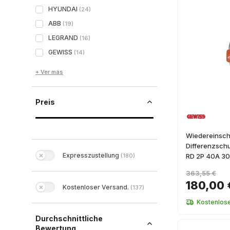
HYUNDAI
(
24
)
ABB
(
19
)
LEGRAND
(
16
)
GEWISS
(
14
)
+ Ver más
Preis
Wiedereinsch
Differenzsch
Expresszustellung
(
180
)
RD 2P 40A 30
363,55 €
180,00 
Kostenloser Versand.
(
137
)
Kostenlos
Durchschnittliche
Bewertung