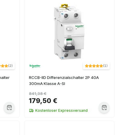
(
2
)
(
1
)
halter
RCCB-IID Differenzialschalter 2P 40A
300mA Klasse A-SI
841,38 €
179,50 €
Kostenloser Expressversand