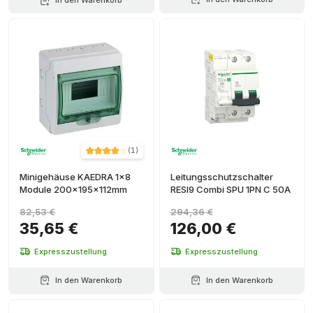
In den Warenkorb
(
1
)
Minigehäuse KAEDRA 1x8
Leitungsschutzschalter
Module 200x195x112mm
RESI9 Combi SPU 1PN C 50A
82,53 €
294,36 €
35,65 €
126,00 €
Expresszustellung
Expresszustellung
In den Warenkorb
In den Warenkorb