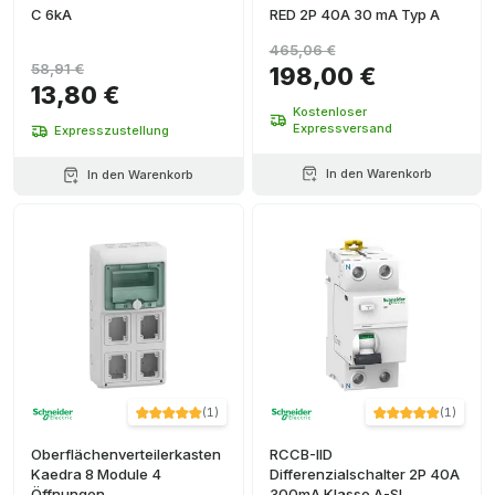
C 6kA
RED 2P 40A 30 mA Typ A
465,06 €
58,91 €
198,00 €
13,80 €
Kostenloser
Expressversand
Expresszustellung
In den Warenkorb
In den Warenkorb
(
1
)
(
1
)
Oberflächenverteilerkasten
RCCB-IID
Kaedra 8 Module 4
Differenzialschalter 2P 40A
Öffnungen
300mA Klasse A-SI