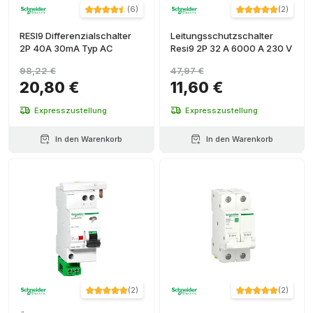
(
6
)
(
2
)
RESI9 Differenzialschalter
Leitungsschutzschalter
2P 40A 30mA Typ AC
Resi9 2P 32 A 6000 A 230 V
98,22 €
47,97 €
20,80 €
11,60 €
Expresszustellung
Expresszustellung
In den Warenkorb
In den Warenkorb
(
2
)
(
2
)