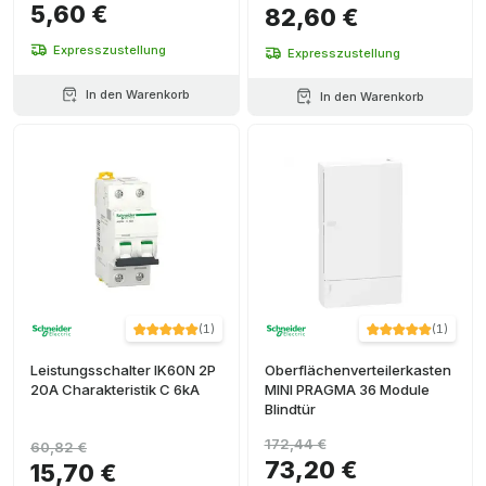
5,60 €
82,60 €
Expresszustellung
Expresszustellung
In den Warenkorb
In den Warenkorb
(
1
)
(
1
)
Leistungsschalter IK60N 2P
Oberflächenverteilerkasten
20A Charakteristik C 6kA
MINI PRAGMA 36 Module
Blindtür
172,44 €
60,82 €
73,20 €
15,70 €