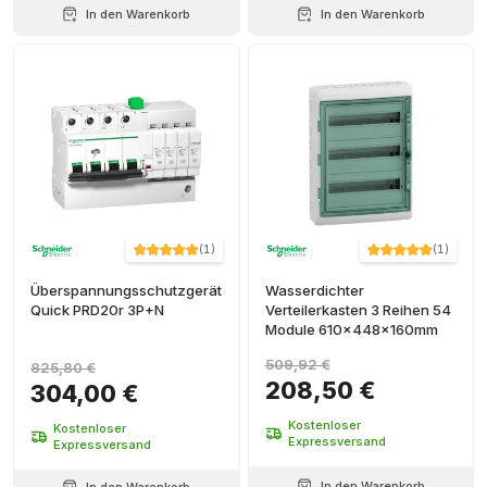
In den Warenkorb
In den Warenkorb
(
1
)
(
1
)
Überspannungsschutzgerät
Wasserdichter
Quick PRD20r 3P+N
Verteilerkasten 3 Reihen 54
Module 610x448x160mm
509,92 €
825,80 €
208,50 €
304,00 €
Kostenloser
Kostenloser
Expressversand
Expressversand
In den Warenkorb