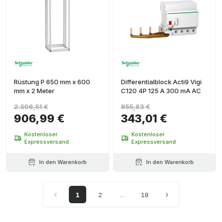
Rüstung P 650 mm x 600
Differentialblock Acti9 Vigi
mm x 2 Meter
C120 4P 125 A 300 mA AC
2.506,51 €
955,83 €
906,99 €
343,01 €
Kostenloser
Kostenloser
Expressversand
Expressversand
In den Warenkorb
In den Warenkorb
1
2
...
18