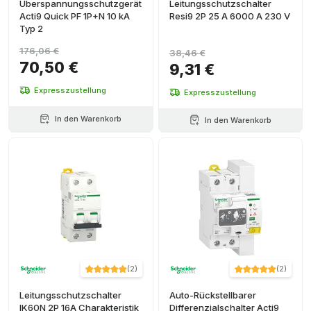
Überspannungsschutzgerät
Leitungsschutzschalter
Acti9 Quick PF 1P+N 10 kA
Resi9 2P 25 A 6000 A 230 V
Typ 2
176,06 €
38,46 €
70,50 €
9,31 €
Expresszustellung
Expresszustellung
In den Warenkorb
In den Warenkorb
(
2
)
(
2
)
Leitungsschutzschalter
Auto-Rückstellbarer
IK60N 2P 16A Charakteristik
Differenzialschalter Acti9