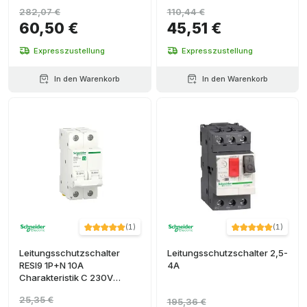
282,07 €
110,44 €
60,50 €
45,51 €
Expresszustellung
Expresszustellung
In den Warenkorb
In den Warenkorb
(
1
)
(
1
)
Leitungsschutzschalter
Leitungsschutzschalter 2,5-
RESI9 1P+N 10A
4A
Charakteristik C 230V
Charakteristik C 6kA
25,35 €
195,36 €