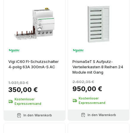
Vigi iC60 FI-Schutzschalter
PrismaSeT S Aufputz-
4-polig 63A 300mA-S AC
Verteilerkasten 8 Reihen 24
Module mit Gang
2.602,35 €
1.031,83 €
950,00 €
350,00 €
Kostenloser
Kostenloser
Expressversand
Expressversand
In den Warenkorb
In den Warenkorb