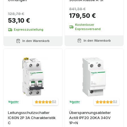
841,38 €
128,79 €
179,50 €
53,10 €
Kostenloser
Expressversand
Expresszustellung
In den Warenkorb
In den Warenkorb
(
1
)
(
1
)
Leitungsschutzschalter
Überspannungsableiter
IC60N 2P 3A Charakteristik
Acti9 IPF20 20KA 340V
C
1P+N