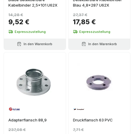
Kabelbinder 2,5x101 U62X
Blau 4,8x287 U62X
14,28 €
27,37 €
9,52 €
17,85 €
Expresszustellung
Expresszustellung
In den Warenkorb
In den Warenkorb
Adapterflansch 88,9
Druckflansch 63 PVC
237,08 €
7,71 €