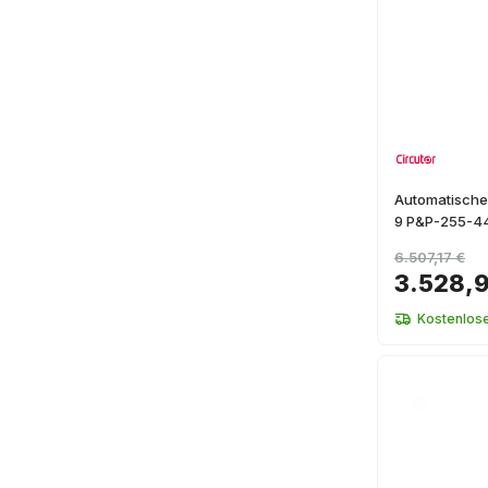
Automatische
9 P&P-255-4
6.507,17 €
3.528,
Kostenlos