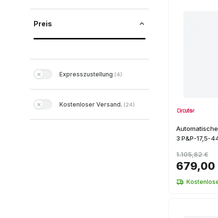
Preis
Expresszustellung
(
4
)
Kostenloser Versand.
(
24
)
Automatische
3 P&P-17,5-4
1.105,82 €
679,00
Kostenlos