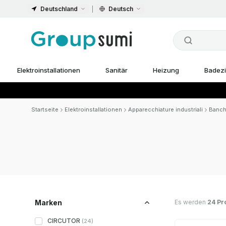
Deutschland
Deutsch
Elektroinstallationen
Sanitär
Heizung
Badez
Startseite
Elektroinstallationen
Apparecchiature industriali
Banch
Es werden
24 Pr
Marken
CIRCUTOR
(
24
)