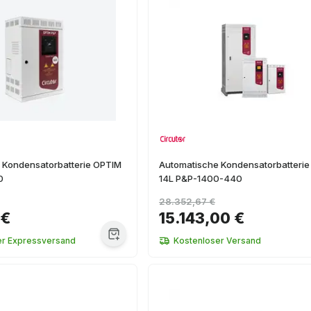
 Kondensatorbatterie OPTIM
Automatische Kondensatorbatteri
0
14L P&P-1400-440
28.352,67 €
 €
15.143,00 €
er Expressversand
Kostenloser Versand