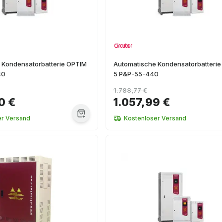
 Kondensatorbatterie OPTIM
Automatische Kondensatorbatteri
40
5 P&P-55-440
1.788,77 €
0 €
1.057,99 €
er Versand
Kostenloser Versand