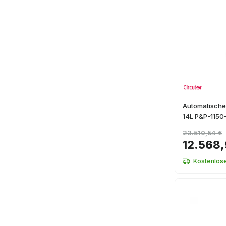
Automatische
14L P&P-115
23.510,54 €
12.568,
Kostenlos