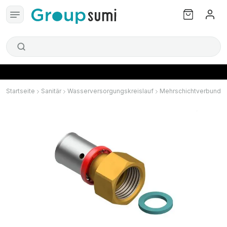
Startseite
Sanitär
Wasserversorgungskreislauf
Mehrschichtverbund u