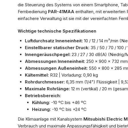
die Steuerung des Systems von einem Smartphone, Tabl
Fernbedienung
PAR-41MAA
enthalten, mit erweiterten 
einfachere Verwaltung ist sie mit der vereinfachten Fe
Wichtige technische Spezifikationen
Luftdurchsatz Inneneinheit:
10 / 12 / 14 m³/min (Ni
Einstellbarer statischer Druck:
35 / 50 / 70 / 100 /
Innengeräuschpegel:
23 / 27 / 30 dB(A) (Niedrig/
Abmessungen Inneneinheit:
250 x 900 x 732 mm 
Abmessungen Außeneinheit:
550 x 800 x 285 mm
Kältemittel:
R32 | Vorladung: 0,90 kg
Rohrdurchmesser:
6,35 mm (1/4") Flüssigkeit | 9,
Maximale Rohrlänge:
12 m (vertikal) / 20 m (gesam
Betriebsbereich:
Kühlung:
-10 ºC bis +46 ºC
Heizung:
-10 ºC bis +24 ºC
Die Klimaanlage mit Kanalsystem
Mitsubishi Electric
Verbrauch und maximale Anpassungsfähigkeit und bietet e