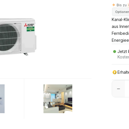
Bis zu
Optione
Kanal-Kl
aus Inne
Fernbedi
Energieef
Jetzt
Koste
Erhal