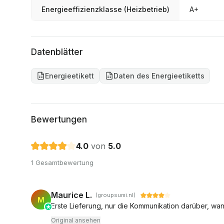
Energieeffizienzklasse (Heizbetrieb)
A+
Datenblätter
Energieetikett
Daten des Energieetiketts
Bewertungen
4.0
von
5.0
1 Gesamtbewertung
Maurice L.
(groupsumi.nl)
M
Erste Lieferung, nur die Kommunikation darüber, w
Original ansehen