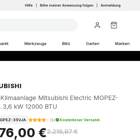
Hilfe
|
Bitte meiner Anweisung folgen
|
Anmeldung
arkt
Werkzeuge
Blitz
Garten
Marken
UBISHI
Klimaanlage Mitsubishi Electric MGPEZ-
 3,6 kW 12000 BTU
GPEZ-35VJA
Kostenloser Versand.
(
1
)
376,00 €
2.216,97 €