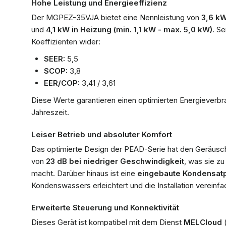
Hohe Leistung und Energieeffizienz
Der MGPEZ-35VJA bietet eine Nennleistung von
3,6 kW
und
4,1 kW in Heizung (min. 1,1 kW - max. 5,0 kW)
. Se
Koeffizienten wider:
SEER:
5,5
SCOP:
3,8
EER/COP:
3,41 / 3,61
Diese Werte garantieren einen optimierten Energieverbr
Jahreszeit.
Leiser Betrieb und absoluter Komfort
Das optimierte Design der PEAD-Serie hat den Geräusch
von
23 dB bei niedriger Geschwindigkeit
, was sie z
macht. Darüber hinaus ist eine
eingebaute Kondensa
Kondenswassers erleichtert und die Installation vereinfa
Erweiterte Steuerung und Konnektivität
Dieses Gerät ist kompatibel mit dem Dienst
MELCloud
(