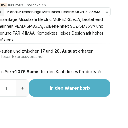
für Profis.
Entdecke es
.
-8%
Kanal-Klimaanlage Mitsubishi Electric MGPEZ-35VJA 3,6 kW 12000
n
imaanlage Mitsubishi Electric MGPEZ-35VJA, bestehend
neinheit PEAD-SM35JA, Außeneinheit SUZ-SM35VA und
enung PAR-41MAA. Kompaktes, leises Design mit hoher
fizienz.
 kaufen und zwischen
17
und
20. August
erhalten
nloser Expressversand
ten Sie
+1.376 Sumis
für den Kauf dieses Produkts
In den Warenkorb